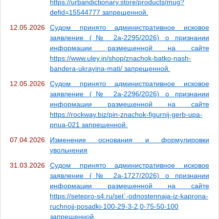
https://urbandictionary.store/products/mug?
defid=15544777 запрещенной.
12.05.2026
Судом принято административное исковое
заявление (№ 2а-2295/2026) о признании
информации размещенной на сайте
https://www.uley.in/shop/znachok-batko-nash-
bandera-ukrayina-mati/ запрещенной.
12.05.2026
Судом принято административное исковое
заявление (№ 2а-2296/2026) о признании
информации размещенной на сайте
https://rockway.biz/pin-znachok-figurnij-gerb-upa-
pnua-021 запрещенной.
07.04.2026
Изменение основания и формулировки
увольнения
31.03.2026
Судом принято административное исковое
заявление (№ 2а-1727/2026) о признании
информации размещенной на сайте
https://setepro-s4.ru/set`-odnostennaja-iz-kaprona-
ruchnojj-posadki-100-29-3-2,0-75-50-100
запрещенной.