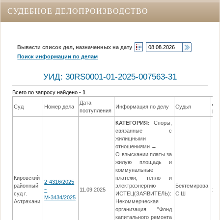
СУДЕБНОЕ ДЕЛОПРОИЗВОДСТВО
Вывести список дел, назначенных на дату
Поиск информации по делам
УИД: 30RS0001-01-2025-007563-31
Всего по запросу найдено -
1
.
Дата
Да
Суд
Номер дела
Информация по делу
Судья
поступления
ре
КАТЕГОРИЯ:
Споры,
связанные с
жилищными
отношениями →
О взыскании платы за
жилую площадь и
коммунальные
Кировский
платежи, тепло и
2-4316/2025
районный
электроэнергию
Бектемирова
~
11.09.2025
20
суд г.
ИСТЕЦ(ЗАЯВИТЕЛЬ):
С.Ш
М-3434/2025
Астрахани
Некоммерческая
организация "Фонд
капитального ремонта