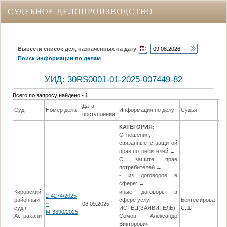
СУДЕБНОЕ ДЕЛОПРОИЗВОДСТВО
Вывести список дел, назначенных на дату
Поиск информации по делам
УИД: 30RS0001-01-2025-007449-82
Всего по запросу найдено -
1
.
Дата
Да
Суд
Номер дела
Информация по делу
Судья
поступления
ре
КАТЕГОРИЯ:
Отношения,
связанные с защитой
прав потребителей →
О защите прав
потребителей →
- из договоров в
сфере: →
Кировский
иные договоры в
2-4274/2025
районный
сфере услуг
Бектемирова
~
08.09.2025
27
суд г.
ИСТЕЦ(ЗАЯВИТЕЛЬ):
С.Ш
М-3390/2025
Астрахани
Сомов Александр
Викторович