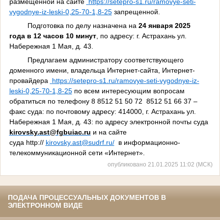
размещенной на сайте
https://setepro-s1.ru/ramovye-seti-
vygodnye-iz-leski-0,25-70-1,8-25
запрещенной.
Подготовка по делу назначена на
24 января 2025
года в 12 часов
10 минут
, по адресу: г. Астрахань ул.
Набережная 1 Мая, д. 43.
Предлагаем администратору
соответствующего
доменного имени, владельца Интернет-сайта, Интернет-
провайдера
https://setepro-s1.ru/ramovye-seti-vygodnye-iz-
leski-0,25-70-1,8-25
по всем интересующим вопросам
обратиться по телефону 8 8512 51 50 72 8512 51 66 37 –
факс суда: по почтовому адресу: 414000, г. Астрахань ул.
Набережная 1 Мая, д. 43: по адресу электронной почты суда
kirovsky.ast@fgbuiac.ru
и на сайте
суда
http://
kirovsky.ast@sudrf.ru/
в информационно-
телекоммуникационной сети «Интернет».
опубликовано 21.01.2025 11:02 (МСК)
ПОДАЧА ПРОЦЕССУАЛЬНЫХ ДОКУМЕНТОВ В
ЭЛЕКТРОННОМ ВИДЕ