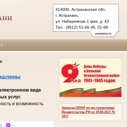
414000, Астраханская обл.,
г. Астрахань,
АНИ
ул. Набережная 1 мая, д. 43
Тел.: (8512) 51-66-45, 51-66-
37 (ф.)
развернуть
kirovsky.ast@sudrf.ru
и
пошлины
 электронном виде
ых услуг.
ность и возможность
Запросы ОПФР по постановлению
Правительства РФ от 28.06.2021 №
1037